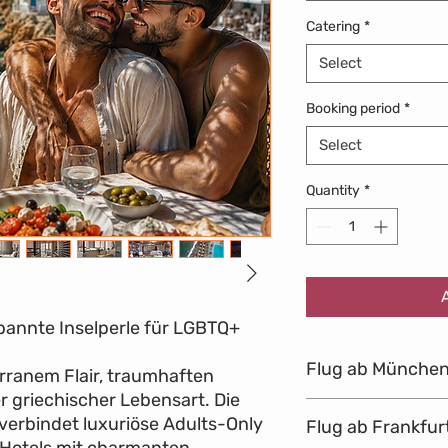
Catering
*
Select
Booking period
*
Select
Quantity
*
pannte Inselperle für LGBTQ+
Flug ab Münche
erranem Flair, traumhaften
 griechischer Lebensart. Die
A3 433
SA,
 verbindet luxuriöse Adults-Only
Flug ab Frankfur
15.08.2
h Hotels mit charmanten