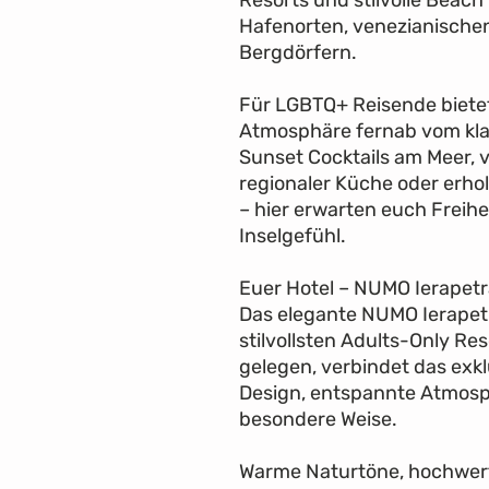
Hafenorten, venezianische
Bergdörfern.
Für LGBTQ+ Reisende bietet
Atmosphäre fernab vom kl
Sunset Cocktails am Meer, 
regionaler Küche oder erho
– hier erwarten euch Freihe
Inselgefühl.
Euer Hotel – NUMO Ierapet
Das elegante NUMO Ierapetr
stilvollsten Adults-Only Re
gelegen, verbindet das exk
Design, entspannte Atmosp
besondere Weise.
Warme Naturtöne, hochwert