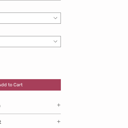
Add to Cart
n
MUC -
10:35 -
02:40h
t
HER
14:15