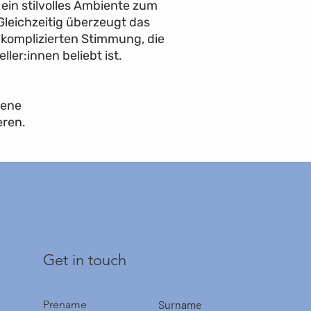
ein stilvolles Ambiente zum
Espressomaschine
leichzeitig überzeugt das
Kostenlose Flasche
Minibar
nkomplizierten Stimmung, die
Badezimmer mit D
ler:innen beliebt ist.
Bademantel
Hausschuhe
Pflegeset
sene
Haartrockner
eren.
Get in touch
Prename
Surname