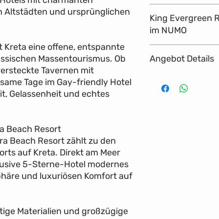
026
n Altstädten und ursprünglichen
DE
SA,
King Evergreen 
1662
15.08.2
A3 432
SA,
im NUMO
026
22.08.2
 Kreta eine offene, entspannte
026
Umgeben von immergrü
DE
SA,
assischen Massentourismus. Ob
Angebot Details
einladende Zimmer übe
Preis für 2 Personen
1663
22.08.2
versteckte Tavernen mit
modernes Dekor in wa
026
HIER
im Freien auf dem Bal
lsame Tage im Gay-friendly Hotel
die Gärten. Bleibt mi
Preis für 2 Personen
it, Gelassenheit und echtes
Zoll-HDTV unterhalten
Tee- und Kaffeekocher
Badezimmer bietet ei
ra Beach Resort
Bademantel und Hauss
a Beach Resort zählt zu den
vorhanden.
sorts auf Kreta. Direkt am Meer
Ausstattung
24 qm
lusive 5-Sterne-Hotel modernes
HD-Fernseher
häre und luxuriösen Komfort auf
Schreibtisch
Digitaler Schlüssel
Kostenloses WiFi
ige Materialien und großzügige
Safe