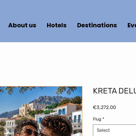
About us
Hotels
Destinations
Ev
KRETA DEL
Price
€3,272.00
Flug
*
Select