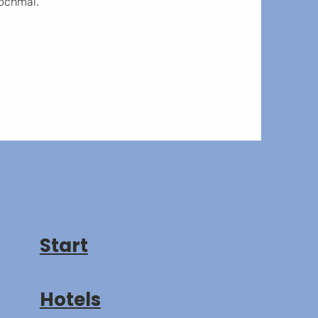
nochmal.
Start
Hotels