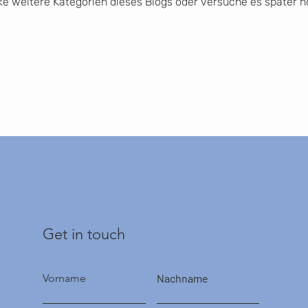
e weitere Kategorien dieses Blogs oder versuche es später 
Get in touch
Vorname
Nachname