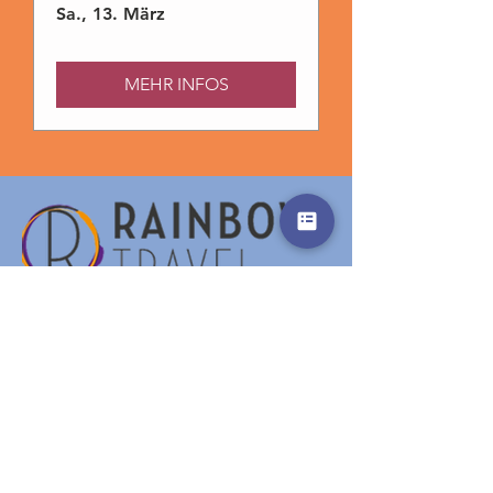
Sa., 13. März
MEHR INFOS
Unser Standort
Unterried 31a
6444 Längenfeld - Austria
Email:
office@rainbowtravel.at
Tel: +43 676 91 97 621