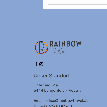
Unser Standort
Unterried 31a
6444 Längenfeld - Austria
Email:
office@rainbowtravel.at
Tel: +43 676 91 97 621