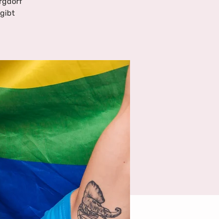
rgdorf
gibt