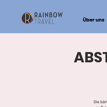
Über uns
ABST
Die bär