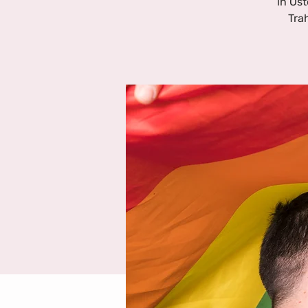
in Ös
Tra