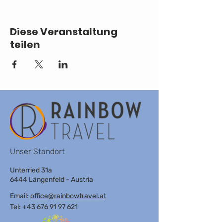
BERND AMMANN (live)
FRÜHWERK
INVIERNO
Diese Veranstaltung
teilen
2 Dark Rooms (Kleine Halle), Dark Areas
(Große Halle) + Chill Out Areas. Respect &
Consent mandatory. No photos allowed.
Line Up curated by TECHNO VIENNA
TICKETS
Unser Standort
Unterried 31a
6444 Längenfeld - Austria
Email:
office@rainbowtravel.at
Tel: +43 676 91 97 621