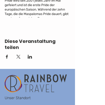
Pride wird seit 2001 jedes Jahr im Mai
gefeiert und ist die erste Pride der
europäischen Saison. Während der zehn
Tage, die die Maspalomas Pride dauert, gibt
es ein umfangreiches Programm an
Aktivitäten, Protesten und Kultur. Der
Höhepunkt der Maspalomas Pride ist die
Parade am 11. Mai 2024.
Diese Veranstaltung
ZUM ANGEBOT
teilen
Unser Standort