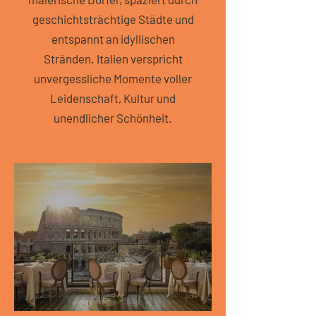
geschichtsträchtige Städte und
entspannt an idyllischen
Stränden. Italien verspricht
unvergessliche Momente voller
Leidenschaft, Kultur und
unendlicher Schönheit.