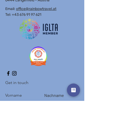
6444 Längenfeld - Austria
Email:
office@rainbowtravel.at
Tel: +43 676 91 97 621
Get in touch
Vorname
Nachname
E-Mail-Adresse
Betreff