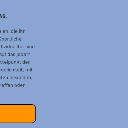
AS.
len, die ihr 
portliche 
vidualität sind 
uf das jede*r 
ttelpunkt der 
öglichkeit, mit 
 zu erkunden, 
reffen oder 