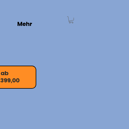
Mehr
ab 
.399,00