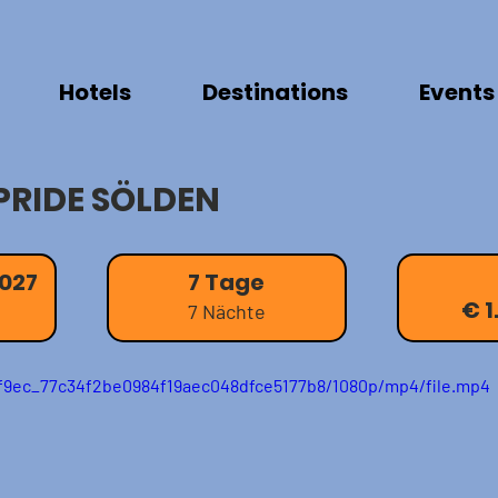
Hotels
Destinations
Events
PRIDE SÖLDEN
2027
7 Tage
€ 1
7 Nächte
62f9ec_77c34f2be0984f19aec048dfce5177b8/1080p/mp4/file.mp4