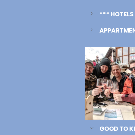
*** HOTELS
APPARTME
GOOD TO 