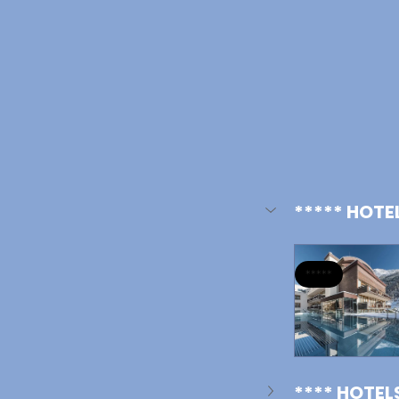
***** HOTE
*****
**** HOTEL