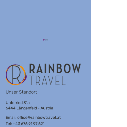
TWO BY AXEL
ARTHOTEL
CONNECTION
Unser Standort
Unterried 31a
6444 Längenfeld - Austria
Email:
office@rainbowtravel.at
Tel: +43 676 91 97 621