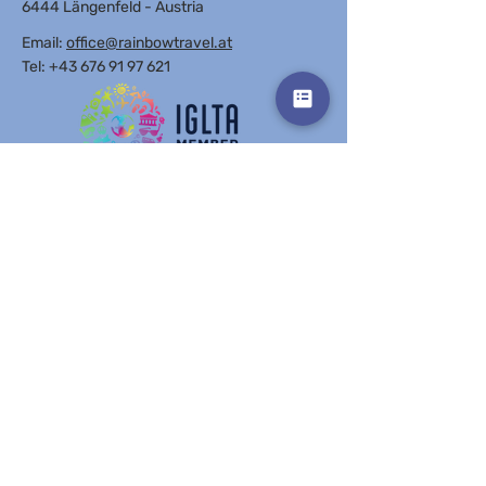
6444 Längenfeld - Austria
Email:
office@rainbowtravel.at
Tel: +43 676 91 97 621
Get in touch
Vorname
Nachname
E-Mail-Adresse
Betreff