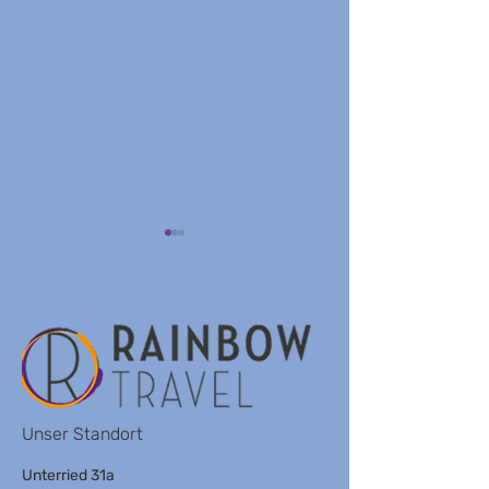
LIGHTHOUSE BY
POLI HOUSE BY
BROWN
BROWN
Unser Standort
Unterried 31a