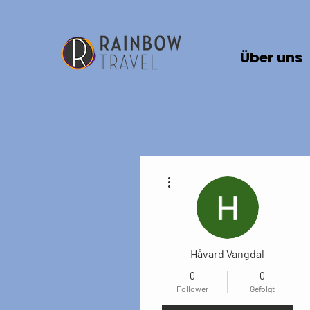
Über uns
Weitere Optionen
Håvard Vangdal
0
0
Follower
Gefolgt