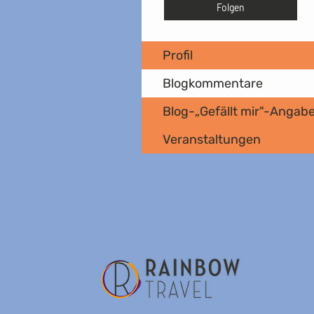
Folgen
Profil
Blogkommentare
Blog-„Gefällt mir"-Angab
Veranstaltungen