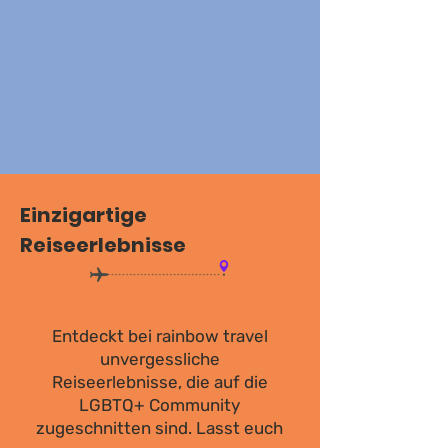
Einzigartige
Reiseerlebnisse
Entdeckt bei rainbow travel
unvergessliche
Reiseerlebnisse, die auf die
LGBTQ+ Community
zugeschnitten sind. Lasst euch