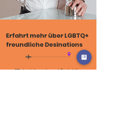
Erfahrt mehr über LGBTQ+
freundliche Desinations
"Bei rainbow travel findet ihr
detaillierte Informationen über
LGBTQ+ freundliche
Destinations. Entdeckt die
perfekten Lieblingsorte für
euren nächsten Urlaub."
-Alfred Holzknecht, MA
Weitere Informationen