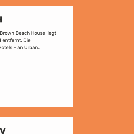
H
s Brown Beach House liegt
 entfernt. Die
otels – an Urban...
LV