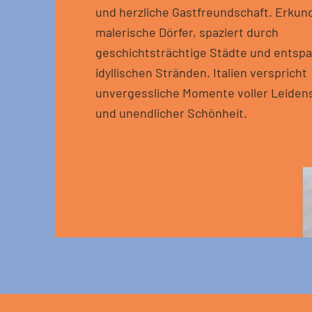
und herzliche Gastfreundschaft. Erkun
malerische Dörfer, spaziert durch
geschichtsträchtige Städte und entspa
idyllischen Stränden. Italien verspricht
unvergessliche Momente voller Leidens
und unendlicher Schönheit.