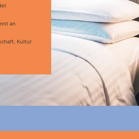
det
nnt an
chaft, Kultur