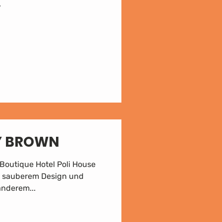
.
BY BROWN
 Boutique Hotel Poli House
em, sauberem Design und
anderem...