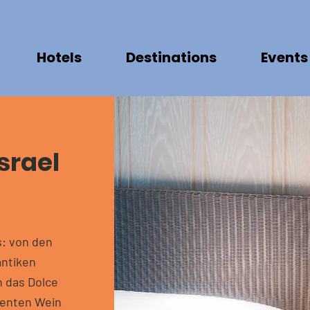
Hotels
Destinations
Events
srael
s: von den
antiken
n das Dolce
llenten Wein