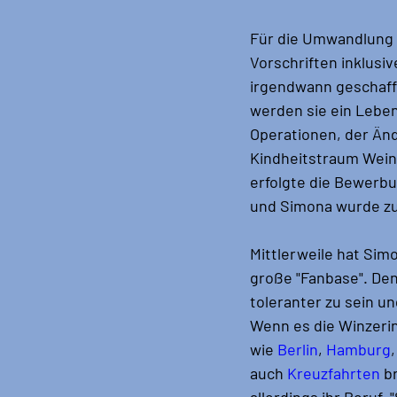
Für die Umwandlung 
Vorschriften inklusi
irgendwann geschaff
werden sie ein Leben
Operationen, der Än
Kindheitstraum Wein
erfolgte die Bewerbu
und Simona wurde zur
Mittlerweile hat Sim
große "Fanbase". Denn
toleranter zu sein u
Wenn es die Winzerin
wie 
Berlin
, 
Hamburg
,
auch 
Kreuzfahrten
 b
allerdings ihr Beruf.