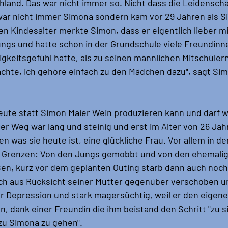
hland. Das war nicht immer so. Nicht dass die Leidenscha
war nicht immer Simona sondern kam vor 29 Jahren als S
hen Kindesalter merkte Simon, dass er eigentlich lieber 
Jungs und hatte schon in der Grundschule viele Freundinn
keitsgefühl hatte, als zu seinen männlichen Mitschülern.
achte, ich gehöre einfach zu den Mädchen dazu", sagt Sim
ute statt Simon Maier Wein produzieren kann und darf w
Der Weg war lang und steinig und erst im Alter von 26 Jah
 was sie heute ist, eine glückliche Frau. Vor allem in de
e Grenzen: Von den Jungs gemobbt und von den ehemalig
en, kurz vor dem geplanten Outing starb dann auch noch
ch aus Rücksicht seiner Mutter gegenüber verschoben un
er Depression und stark magersüchtig, weil er den eigene
, dank einer Freundin die ihm beistand den Schritt "zu si
zu Simona zu gehen".