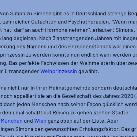
von Simon zu Simona gibt es in Deutschland strenge Reg
ve zahlreicher Gutachten und Psychotherapien. "Wenn man
t hat, darf an auch Hormone nehmen", erläutert Simona.
 lang begleiten. Nach 3 anstrengenden Jahren mit insge
derung des Namens und des Personenstandes war eines k
prinzessin zu werden konnte nun endlich wahr werden u
ng. Das perfekte Fachwissen der Weinmeisterin überzeug
 1. transgender 
Weinprinzessin
 gewählt.
ona nicht nur in ihrer Heimatgemeinde sondern deutschla
och appelliert sie an die Gesellschaft des Jahres 2020 (!
nd doch jeden Menschen nach seiner Façon glücklich werd
 denn mal schafft auf Reisen zu gehen stehen Städte 
 
München
 und 
Wien
 ganz oben auf der Liste. Aber 
ringen Simona den gewünschten Erholungsfaktor. Das gr
 "So wie ein Künstler mit Farben malt, versuche ich Weine 