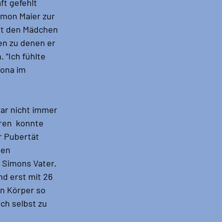
ft gefehlt 
imon Maier zur 
mit den Mädchen 
en zu denen er 
 "Ich fühlte 
ona im 
ar nicht immer 
ren  konnte 
r Pubertät 
en 
 Simons Vater. 
d erst mit 26 
n Körper so 
ch selbst zu 