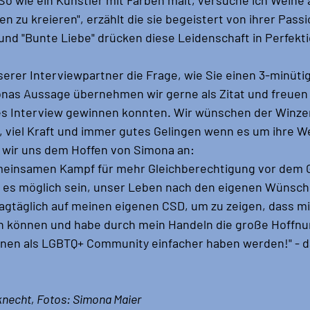
zu kreieren", erzählt die sie begeistert von ihrer Passio
 und "Bunte Liebe" drücken diese Leidenschaft in Perfekti
serer Interviewpartner die Frage, wie Sie einen 3-minütig
nas Aussage übernehmen wir gerne als Zitat und freuen 
ses Interview gewinnen konnten. Wir wünschen der Winzer
e, viel Kraft und immer gutes Gelingen wenn es um ihre W
 wir uns dem Hoffen von Simona an:
meinsamen Kampf für mehr Gleichberechtigung vor dem 
 es möglich sein, unser Leben nach den eigenen Wünsch
tagtäglich auf meinen eigenen CSD, um zu zeigen, dass mir
n können und habe durch mein Handeln die große Hoffnun
onen als LGBTQ+ Community einfacher haben werden!" - d
zknecht, Fotos: Simona Maier