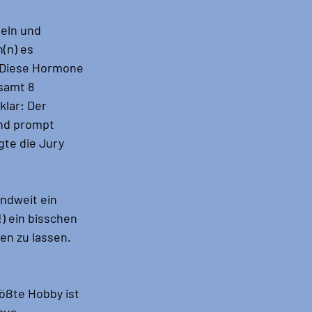
eln und 
(n) es 
 Diese Hormone 
samt 8 
lar: Der 
nd prompt 
te die Jury 
ndweit ein 
) ein bisschen 
en zu lassen.
ößte Hobby ist 
aus 