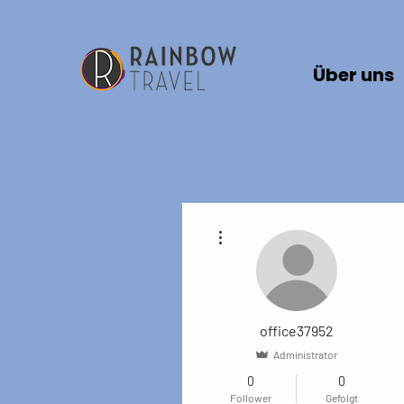
Über uns
Weitere Optionen
office37952
Administrator
0
0
Follower
Gefolgt