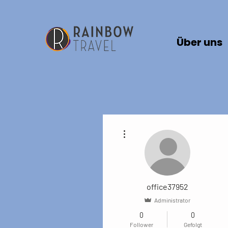
Über uns
Weitere Optionen
office37952
Administrator
0
0
Follower
Gefolgt