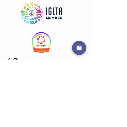
Get in touch
Vorname
Nachname
E-Mail-Adresse
Betreff
Nachricht schreiben ...