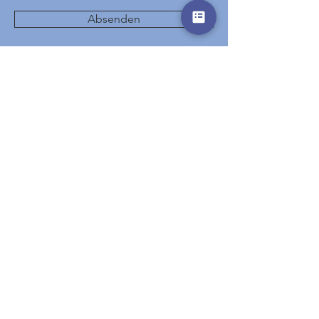
Absenden
Start
Hotels
Destinations
Events
Special Offers
Gutscheine
AGB
Partner
Impressum
Datenschutz
© 2026 rainbowtravel