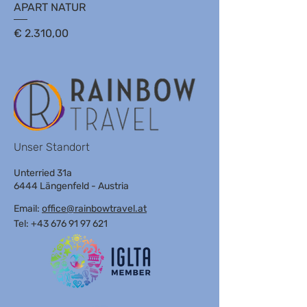
APART NATUR
Preis
€ 2.310,00
Unser Standort
Unterried 31a
6444 Längenfeld - Austria
Email:
office@rainbowtravel.at
Tel: +43 676 91 97 621