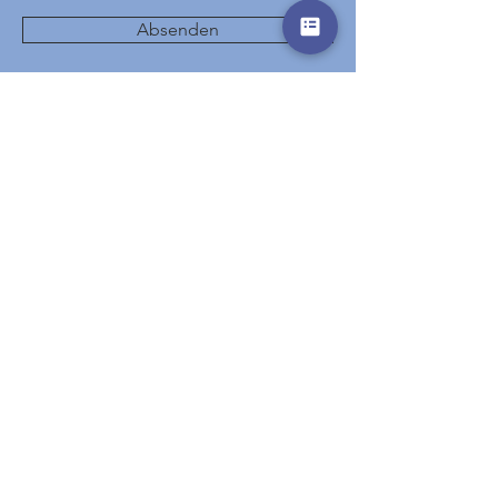
Absenden
Start
Hotels
Destinations
Events
Special Offers
Gutscheine
AGB
Partner
Impressum
Datenschutz
© 2026 rainbowtravel