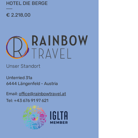
HOTEL DIE BERGE
Preis
€ 2.218,00
Unser Standort
Unterried 31a
6444 Längenfeld - Austria
Email:
office@rainbowtravel.at
Tel: +43 676 91 97 621