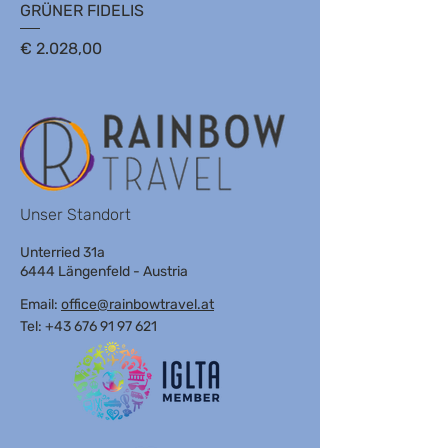
GRÜNER FIDELIS
Preis
€ 2.028,00
Unser Standort
Unterried 31a
6444 Längenfeld - Austria
Email:
office@rainbowtravel.at
Tel: +43 676 91 97 621