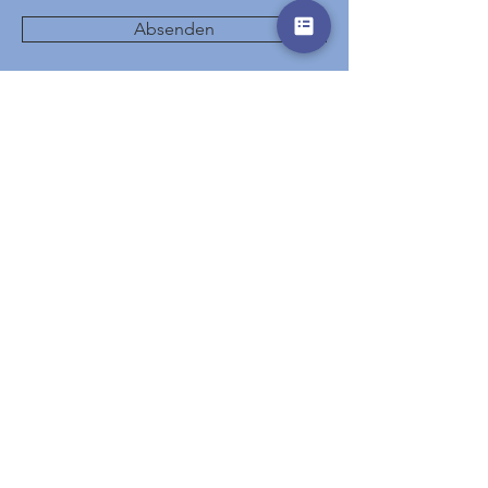
Absenden
Start
Hotels
Destinations
Events
Special Offers
Gutscheine
AGB
Partner
Impressum
Datenschutz
© 2026 rainbowtravel