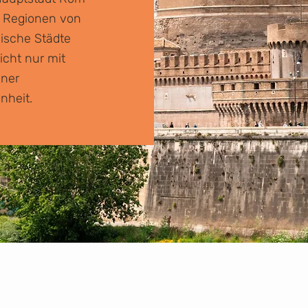
n Regionen von
nische Städte
icht nur mit
iner
nheit.