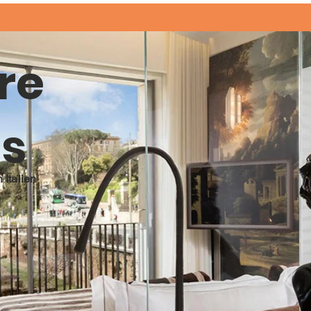
re
ls
 Italien