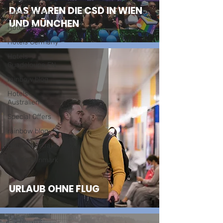
DAS WAREN DIE CSD IN WIEN
Hotels Austria
UND MÜNCHEN
Hotels Amerika
Hotels Germany
Hotels
Guadeloupe EN
rainbow blog
Hotels
Australien
Special Offers
rainbow blog
Hotels Australia
Hotels Denmark
URLAUB OHNE FLUG